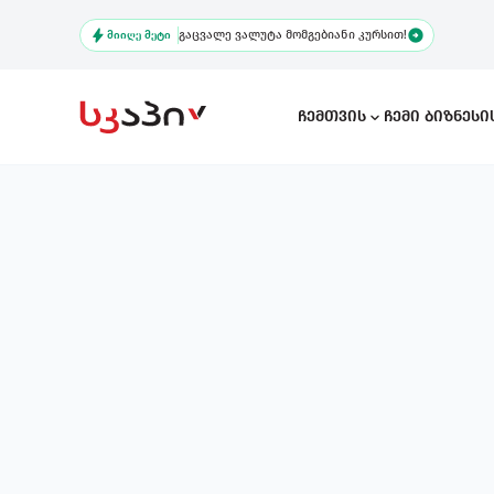
Skip
გაცვალე ვალუტა მომგებიანი კურსით!
to
ᲛᲘᲘᲦᲔ ᲛᲔᲢᲘ
main
content
Ჩემთვის
Ჩემი Ბიზნეს
Main
navigation
Ხში