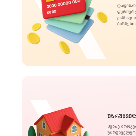
დაფინან
ფერმერუ
განსავი
ბიზნესი
უზრუნვე
შენზე მორგე
უზრუნველყოფ