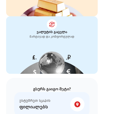
ისარგებლე ოქროს შეფასების
განსაკუთრებული ტარიფებით
მიიღე მაქსიმალური თანხა
გადმოდი ჩვენთან - გაიუმჯობესე
პირობები
ვალუტის გაცვლა
მარტივად და კომფორტულად
ფილიალები თქვენთან ახლოს
ყველაზე ხელსაყრელი კურსი
ყველა ძირითადი ვალუტა ერთ
ადგილზე
გსურს გაიგო მეტი?
ესტუმრეთ სკაპის
ფილიალებს