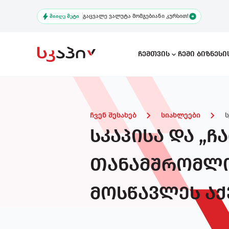
Skip
გაცვალე ვალუტა მომგებიანი კურსით!
to
ᲛᲘᲘᲦᲔ ᲛᲔᲢᲘ
main
content
Ჩემთვის
Ჩემი Ბიზნეს
Main
navigation
ჩვენ შესახებ
სიახლეები
სკაპისა და „ჩ
Ხში
თანამშრომლო
მოსწავლეს აქ