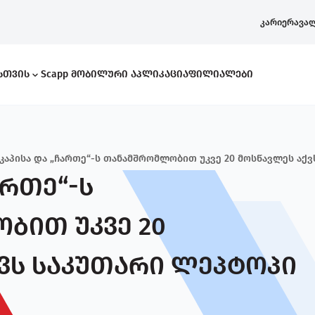
კარიერა
ვა
ისთვის
Scapp Მობილური Აპლიკაცია
Ფილიალები
სკაპისა და „ჩართე“-ს თანამშრომლობით უკვე 20 მოსწავლეს აქ
ართე“-ს
რი Კითხვები
ბით უკვე 20
ვს საკუთარი ლეპტოპი