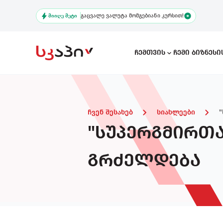
Skip
გაცვალე ვალუტა მომგებიანი კურსით!
to
ᲛᲘᲘᲦᲔ ᲛᲔᲢᲘ
main
content
Ჩემთვის
Ჩემი Ბიზნეს
Main
navigation
ჩვენ შესახებ
სიახლეები
"სუპერგმირთ
Ხში
გრძელდება